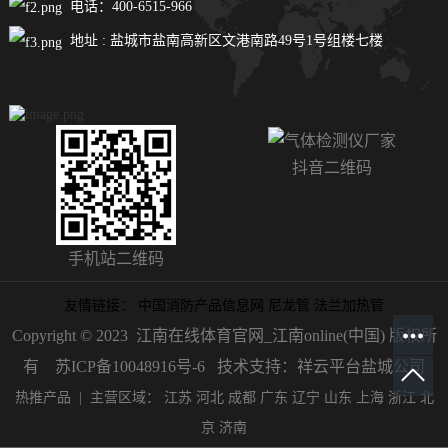
电话：400-6515-966
地址 : 盐城市盐南高新区文港南路49号1号组楼七楼
抖音二维码
手机站二维码
友情链接：
中国消防产品信息网
尼龙管
法兰加热管
Copyright © 2023 江南在线体育官网_江南online(中国) 版权所
有
苏ICP备10048916号-6
技术支持：祥云平台盐城公司
热推产品
| 主营区域：
江苏
河北
成都
广东
辽宁
山东
上海
浙江
北
京
济南