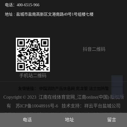
电话：400-6515-966
地址 : 盐城市盐南高新区文港南路49号1号组楼七楼
抖音二维码
手机站二维码
友情链接：
中国消防产品信息网
尼龙管
法兰加热管
Copyright © 2023 江南在线体育官网_江南online(中国) 版权所
有
苏ICP备10048916号-6
技术支持：祥云平台盐城公司
热推产品
| 主营区域：
江苏
河北
成都
广东
辽宁
山东
上海
浙江
北
电话
地址
留言
京
济南