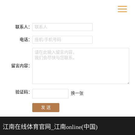
联系人：
联系人
电话：
座机/手机号码
请在此输入留言内容，
我们会尽快与您联系。
留言内容：
验证码：
换一张
江南在线体育官网_江南online(中国)